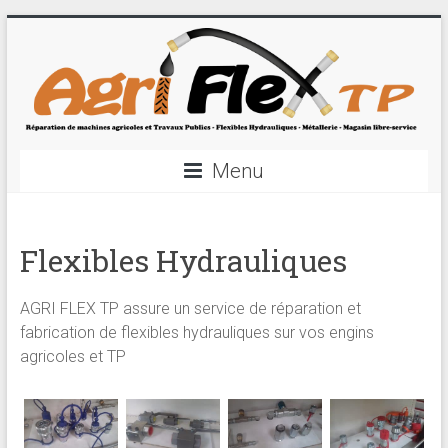
AGRI
Skip
to
FLEX
content
TP
Réparation
de
Menu
machines
agricoles
et
Flexibles Hydrauliques
Travaux
Publics
AGRI FLEX TP assure un service de réparation et
–
fabrication de flexibles hydrauliques sur vos engins
Flexibles
agricoles et TP
Hydrauliques
–
Métallerie
–